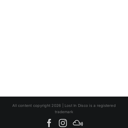
All content copyright 2026 | Lost In Disco is a registered
trademark
Facebook
Instagram
MIxcloud