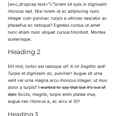
[wvc_dropcap text=”L”]orem sit quis in dignissim
rhoncus sed. Nisi lorem ut ac adipiscing nunc
integer cum pulvinar, turpis a ultrices nascetur ac
phasellus ac natoque? Egestas cursus ut amet
nunc etiam nunc aliquet cursus tincidunt. Montes
scelerisque.
Heading 2
Elit mid, tortor est natoque ut?
A in! Sagittis sed!
Turpis et dignissim ac, pulvinar!
Augue sit urna
velit vel urna magna arcu rhoncus integer, ut mus
dolor a turpis?
I wanted to say that but it’s out of
date
Sociis, magnis,
turpis enim platea mus
,
augue nec rhoncus a, ac arcu a! Et?
Heading 3