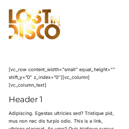
Skip
to
content
[vc_row content_width=”small” equal_height=””
shift_y=”0″ z_index=”0″][vc_column]
[vc_column_text]
Header 1
Adipiscing. Egestas ultricies sed? Tristique pid,
mus non nec dis turpis odio.
This is a link
,
ultrices placerat. Ac urna? Quis tristique cursus